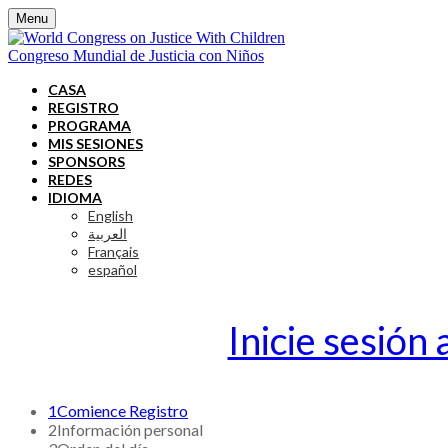
Menu
Congreso Mundial de Justicia con Niños
CASA
REGISTRO
PROGRAMA
MIS SESIONES
SPONSORS
REDES
IDIOMA
English
العربية
Français
español
Inicie sesión
1
Comience Registro
2
Información personal