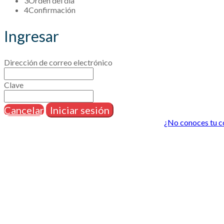
3
Orden del día
4
Confirmación
Ingresar
Dirección de correo electrónico
Clave
Cancelar
Iniciar sesión
¿No conoces tu co